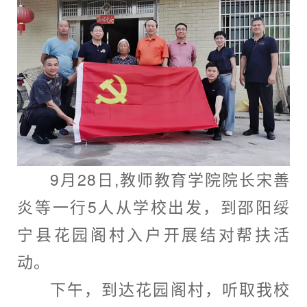
9
月
28
日
,
教师教育学院院长宋善
炎等一行
5
人从学校出发，到邵阳绥
宁县花园阁村入户开展结对帮扶活
动。
下午，到达花园阁村，听取我校