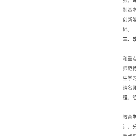
强，
制基
创新
础。
三、
（一
和重
师范
生学
请名
程、
（二
教育
计、