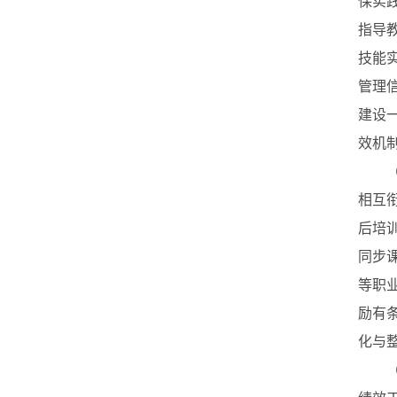
保实
指导
技能
管理
建设
效机
（五
相互
后培
同步
等职
励有
化与
（六