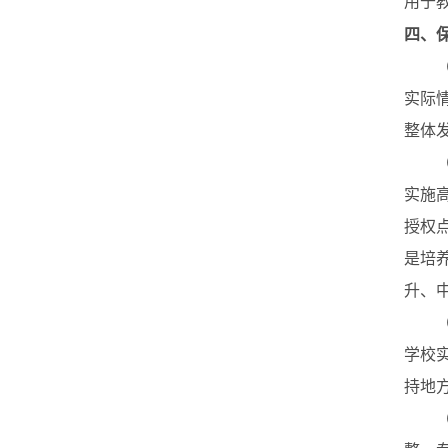
用于
四、
（一
实际
整体
（二
实施
授权
是培
升、
（三
学校
持地
（四