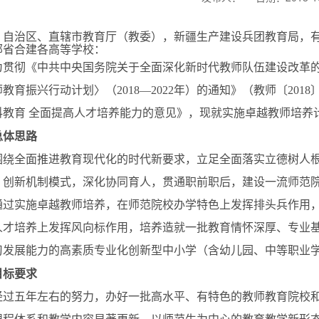
、自治区、直辖市教育厅（教委），新疆生产建设兵团教育局，
部省合建各高等学校：
彻《中共中央
国务院关于全面深化新时代教师队伍建设改革
教育振兴行动计划〉（2018—2022年）的通知》（教师〔20
科教育 全面提高人才培养能力的意见》，现就实施卓越教师培养计
总体思路
全面推进教育现代化的时代新要求，立足全面落实立德树人根
，创新机制模式，深化协同育人，贯通职前职后，建设一流师范
通过实施卓越教师培养，在师范院校办学特色上发挥排头兵作用
人才培养上发挥风向标作用，培养造就一批教育情怀深厚、专业
习发展能力的高素质专业化创新型中小学（含幼儿园、中等职业
目标要求
五年左右的努力，办好一批高水平、有特色的教师教育院校和