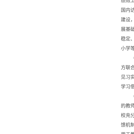
绩效
国内
建设
展基
稳定
小学
（七
方联
见习
学习
（八
的教
校充
馈机