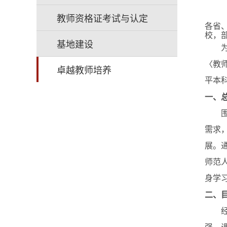
教师资格证考试与认定
各省
校，
基地建设
为贯
〈教师
卓越教师培养
平本
一、
围绕
需求
展。
师范
身学
二、
经过