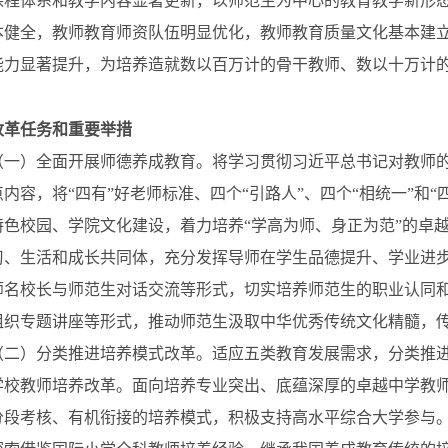
课程体系和教学内容显著更新，以师范生为中心的教育教学新形
本健全，教师教育师资队伍明显优化，教师教育质量文化基本建
能力显著提升，为培养造就数以百万计的骨干教师、数以十万计
改革任务和重要举措
）全面开展师德养成教育。将学习贯彻习近平总书记对教师的
点内容，将
“四有”好老师标准、四个“引路人”、四个“相统一”和
特色校园、学院文化建设，着力培养“学高为师、身正为范”的卓
习、生活和成长共同体，充分发挥导师在学生品德提升、学业进
师名校长与师范生对话交流等形式，切实培养师范生的职业认同
组织专题讲座等形式，推动师范生汲取中华优秀传统文化精髓，
）分类推进培养模式改革。适应五类教育发展需求，分类推进
学校教师培养改革。面向培养专业突出、底蕴深厚的卓越中学教
分段考核、有机衔接的培养模式，积极支持高水平综合大学参与