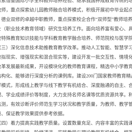
探索借鉴国际小学全科教师培养经验、继承我国养成教育传统的
教师，重点探索幼儿园教师融合培养模式，积极开展初中毕业起
、德业双修的卓越中职教师，重点探索校企合作
“双师型”教师培
士（职业技术教育领域）研究生培养工作。面向培养富有爱心、
校特殊教育知识技能与学科教育教学融合培养、师范院校与医学
）深化信息技术助推教育教学改革。推动人工智能、智慧学习
虚拟现实、增强现实和混合现实等，建设开发一批交互性、情境
改革发展最新成果，开设模块化的教师教育课程，精选中小学教
结构化、能够进行深度分析的课例库。建设
200门国家教师教育
学模式，形成线上教学与线下教学有机结合、深度融通的自主、
理、学业成绩评价等制度，大力支持名师名课等优质资源共享。
监测，有效诊断评价师范生学习状况和教学质量，为教师、教学
量、保证教学效果提供参考依据。
）着力提高实践教学质量。设置数量充足、内容丰富的实践课