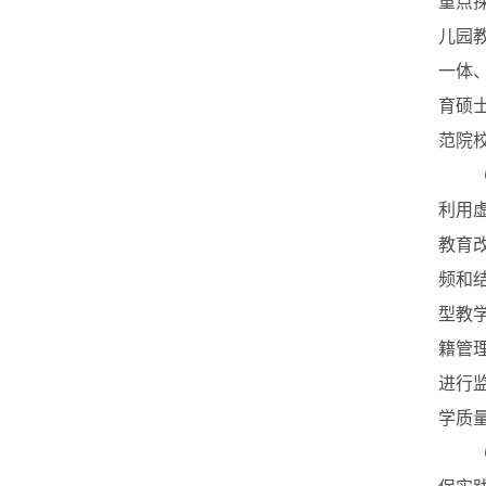
重点
儿园
一体
育硕
范院
（三
利用
教育
频和
型教
籍管
进行
学质
（四