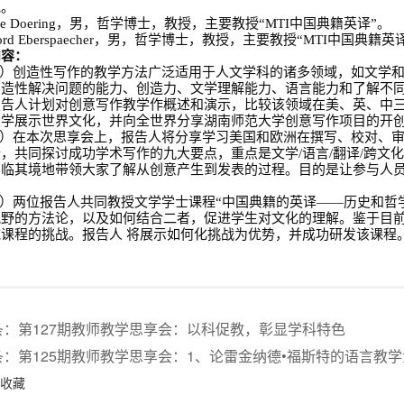
究。
e Doering
，男，哲学博士，教授，主要教授
“MTI
中国典籍英译
”
。
rd Eberspaecher
，男，哲学博士，教授，主要教授
“MTI
中国典籍英
内容：
）创造性写作的教学方法广泛适用于人文学科的诸多领域，如文学
创造性解决问题的能力、创造力、文学理解能力、语言能力和了解不
报告人计划对创意写作教学作概述和演示，比较该领域在美、英、中
大学展示世界文化，并向全世界分享湖南师范大学创意写作项目的开
）在本次思享会上，报告人将分享学习美国和欧洲在撰写、校对、
行，共同探讨成功学术写作的九大要点，重点是文学
/
语言
/
翻译
/
跨文
身临其境地带领大家了解从创意产生到发表的过程。目的是让参与人
。
）两位报告人共同教授文学学士课程“中国典籍的英译——历史和哲
视野的方法论，以及如何结合二者，促进学生对文化的理解。鉴于目
域课程的挑战。报告人 将展示如何化挑战为优势，并成功研发该课程
条：
第127期教师教学思享会：以科促教，彰显学科特色
条：
第125期教师教学思享会：1、论雷金纳德•福斯特的语言教
收藏