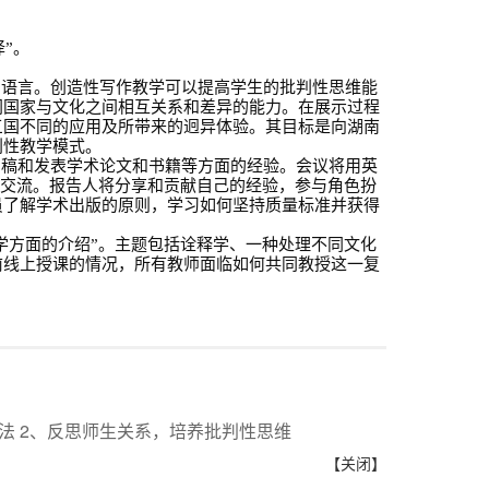
译
”
。
和语言。创造性写作教学可以提高学生的批判性思维能
同国家与文化之间相互关系和差异的能力。在展示过程
三国不同的应用及所带来的迥异体验。其目标是向湖南
创性教学模式。
审稿和发表学术论文和书籍等方面的经验。会议将用英
化交流。报告人将分享和贡献自己的经验，参与角色扮
员了解学术出版的原则，学习如何坚持质量标准并获得
学方面的介绍”。主题包括诠释学、一种处理不同文化
前线上授课的情况，所有教师面临如何共同教授这一复
。
学法 2、反思师生关系，培养批判性思维
【关闭】