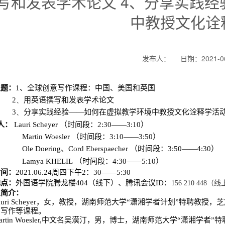
写和发表学术论文 4、分享实践
中教授文化诠
发布人：
日期：2021-0
主题：
1、全球创意写作课程：中国、美国和英国
2、
用英语撰写和发表学术论文
3、
分享实践经验——如何在虚拟教学环境中教授文化诠释学活
 人：
Lauri Scheyer
（
时间段：
2:30
——
3:10
）
Martin Woesler
（
时间段：
3:10
——
3:50
）
Ole Doering
、
Cord Eberspaecher
（
时间段：
3:50
——
4:30
）
Lamya KHELIL
（
时间段：
4:30
——
5:10
）
时间：
2021.06.
24
周四下午
2
：
30
——
5:30
地点：
外国语学院腾龙楼
404
（线下）、腾讯会议
ID
：
156 210 448
（线
人简介：
uri Scheyer
，女，教授，湖南师范大学
“
潇湘学者计划
”
特聘教授，芝
、写作等课程。
rtin Woesler,
中文名
吴漠汀，男，博士，湖南师范大学
“
潇湘学者”