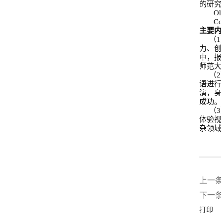
的研
Ol
Co
主要
（
1
力、
中，
师范
（
2
语进
演，
成功
（
3
体验
杂领
上一
下一
打印